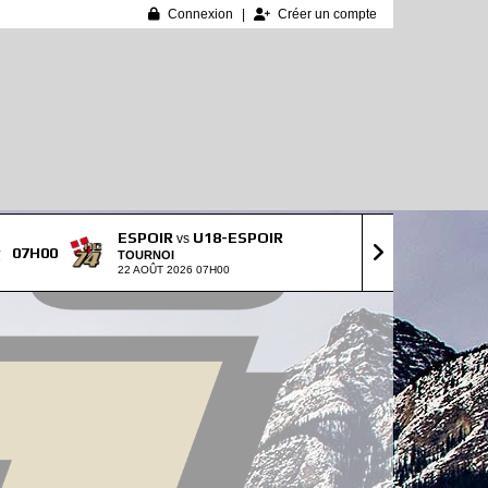
Connexion
Créer un compte
ESPOIR
U18-ESPOIR
vs
07H00
10H00
TOURNOI
22 AOÛT 2026 07H00