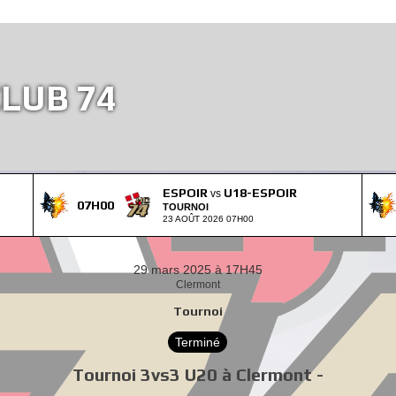
LUB 74
ESPOIR
U18-ESPOIR
vs
07H00
TOURNOI
23 AOÛT 2026 07H00
29 mars 2025 à 17H45
Clermont
Tournoi
Terminé
Tournoi 3vs3 U20 à Clermont -