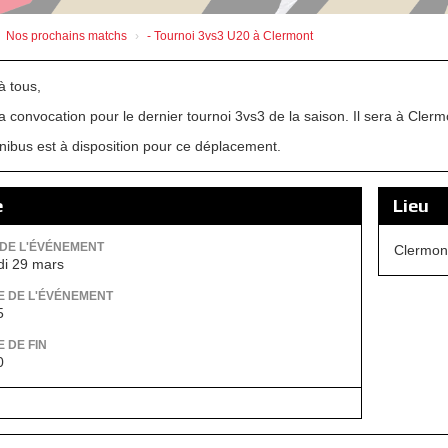
Nos prochains matchs
- Tournoi 3vs3 U20 à Clermont
à tous,
 la convocation pour le dernier tournoi 3vs3 de la saison. Il sera à Cl
nibus est à disposition pour ce déplacement.
e
Lieu
DE L'ÉVÉNEMENT
Clermon
i 29 mars
 DE L'ÉVÉNEMENT
5
 DE FIN
0