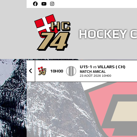
Panneau de gestion des cookies
HOCKEY C
ESPOIR
U15-1
VILLARS ( CH)
vs
10H00
MATCH AMICAL
23 AOÛT 2026 10H00