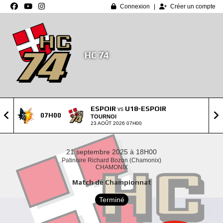
Panneau de gestion des cookies
Connexion
Créer un compte
HC 74
ESPOIR
U18-ESPOIR
vs
07H00
TOURNOI
23 AOÛT 2026 07H00
21 septembre 2025 à 18H00
Patinoire Richard Bozon (Chamonix)
CHAMONIX
Match de Championnat
Terminé