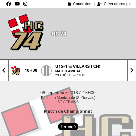
Panneau de gestion des cookies
Connexion
Créer un compte
HC 74
U15-1
VILLARS ( CH)
vs
10H00
MATCH AMICAL
23 AOÛT 2026 10H00
08 septembre 2018 à 15H00
Patinoire Municipale (St Gervais)
ST GERVAIS
Match de Championnat
1
Terminé