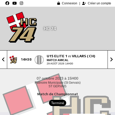
Panneau de gestion des cookies
Connexion
Créer un compte
HC 74
U15 ELITE 1
VILLARS ( CH)
vs
14H30
MATCH AMICAL
29 AOÛT 2026 14H30
07 octobre 2023 à 15H00
Patinoire Municipale (St Gervais)
ST GERVAIS
Match de Championnat
Terminé