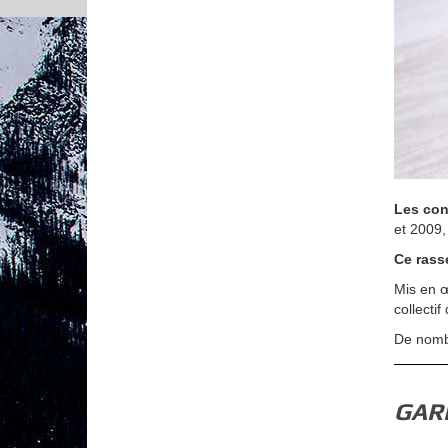
Les con
et 2009,
Ce rass
Mis en œ
collecti
De nomb
GAR