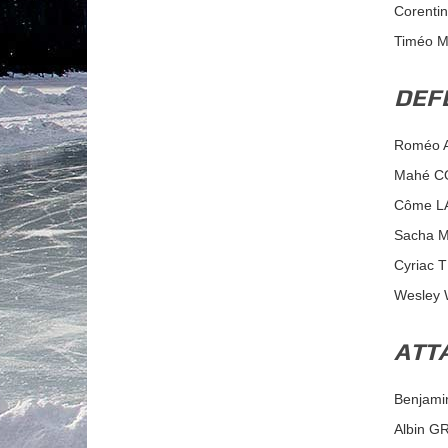
Corent
Timéo 
DEF
Roméo 
Mahé C
Côme L
Sacha 
Cyriac 
Wesley
ATT
Benjam
Albin 