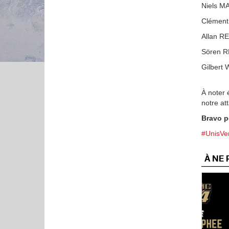
Niels M
Clément
Allan R
Sören 
Gilbert
À noter 
notre a
Bravo p
#UnisV
À NE