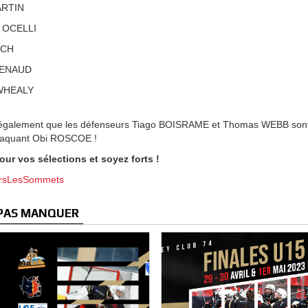
ARTIN
 OCELLI
ECH
RENAUD
 WHEALY
également que les défenseurs Tiago BOISRAME et Thomas WEBB sont in
ttaquant Obi ROSCOE !
our vos sélections et soyez forts !
ersLesSommets
 PAS MANQUER