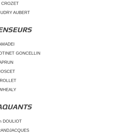
in CROZET
MUDRY AUBERT
ENSEURS
AMADEI
OTINET GONCELLIN
APRUN
MOSCET
TROLLET
 WHEALY
AQUANTS
in DOULIOT
GRANDJACQUES