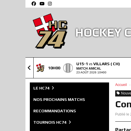
Panneau de gestion des cookies
HOCKEY C
STRUCTURE
U15-1
VILLARS ( CH)
vs
10H00
MATCH AMICAL
23 AOÛT 2026 10H00
Accueil
LE HC74
Nouve
NOS PROCHAINS MATCHS
Con
RECOMMANDATIONS
Publié le
TOURNOIS HC74
Partag