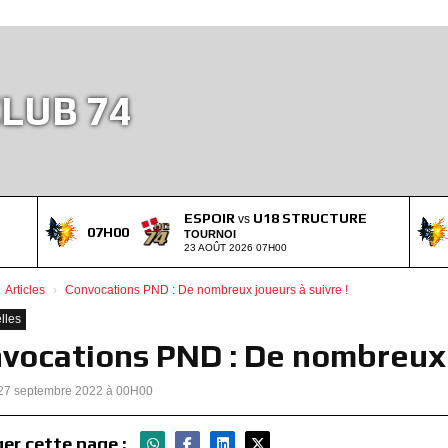
LUB 74
ESPOIR
U18 STRUCTURE
vs
07H00
TOURNOI
23 AOÛT 2026 07H00
Articles
Convocations PND : De nombreux joueurs à suivre !
lles
vocations PND : De nombreux j
 27 septembre 2022 à 00H00
er cette page :