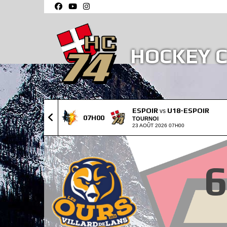
Panneau de gestion des cookies
HOCKEY C
ESPOIR
U18-ESPOIR
vs
07H00
TOURNOI
23 AOÛT 2026 07H00