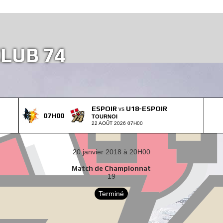
LUB 74
ESPOIR
U18-ESPOIR
vs
07H00
TOURNOI
22 AOÛT 2026 07H00
20 janvier 2018 à 20H00
6
Match de Championnat
19
Terminé