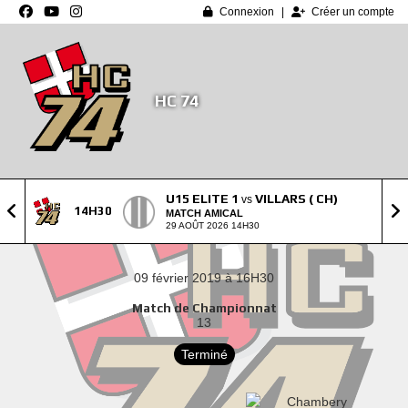
Panneau de gestion des cookies
Connexion
Créer un compte
HC 74
U15 ELITE 1
VILLARS ( CH)
vs
14H30
MATCH AMICAL
29 AOÛT 2026 14H30
09 février 2019 à 16H30
Match de Championnat
13
Terminé