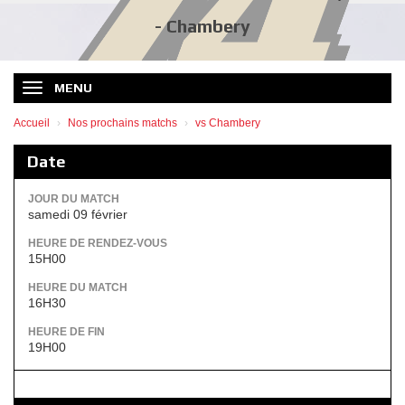
- Chambery
MENU
Accueil
Nos prochains matchs
vs Chambery
Date
JOUR DU MATCH
samedi 09 février
HEURE DE RENDEZ-VOUS
15H00
HEURE DU MATCH
16H30
HEURE DE FIN
19H00